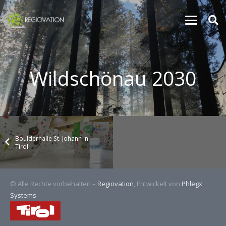
Wildschönau 2030
Boulderhalle St. Johann in
Tirol
© Alle Rechte vorbehalten –
Regiovation
, Entwickelt von
Phlegx
Systems